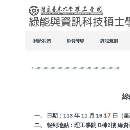
跳
到
主
要
內
容
區
關於我們
師資陣容
課程規劃
綠
17
一、 日期：113 年 11 月
16
日（
二、 報到地點：理工學院 B棟2樓 綠